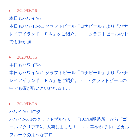
2020/06/16
本日もハワイNo.1
本日もハワイNo.1 クラフトビール「コナビール」より「ハナ
レイアイランドＩＰＡ」をご紹介。・ ・クラフトビールの中
でも癖が強…
2020/06/16
本日もハワイNo.1
本日もハワイNo.1 クラフトビール「コナビール」より「ハナ
この店舗情報をシェアする
レイアイランドＩＰＡ」をご紹介。・ ・クラフトビールの
中でも癖が強いといわれるＩ…
ニュース | 肉バル GLOBAR(グラバー) 柏店
千葉県柏市柏３丁目１－６
https://worldbeerkitchen-glovar.owst.jp/blogs
2020/06/15
ハワイNo. 1のク
お店情報をコピー
ハワイNo. 1のクラフトブルワリー「KONA醸造所」から「ゴ
ールドクリフIPA」入荷しました！！・・華やかでトロピカル
フルーツのようなアロ…