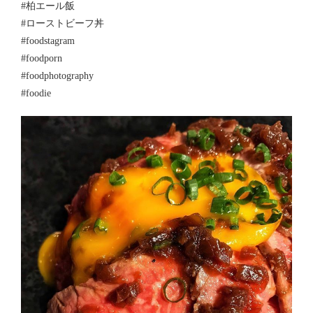
#柏エール飯
#ローストビーフ丼
#foodstagram
#foodporn
#foodphotography
#foodie
この店舗情報をシェアする