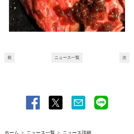
【自家製ローストビー | 肉バル GLOBAR(グラバー) 柏店
千葉県柏市柏３丁目１－６
https://worldbeerkitchen-glovar.owst.jp/blogs/2378084
お店情報をコピー
前
ニュース一覧
次
閉じる
ホーム
ニュース一覧
ニュース詳細