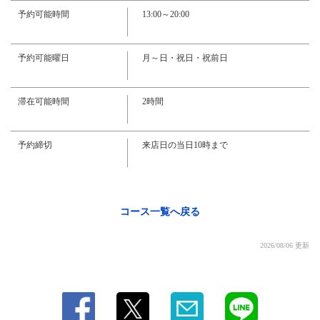
・カクテル【スピリッツ】
予約可能時間
13:00～20:00
・モスコミュール/ジンバック/スクリュードライバー
・ビール
・アサヒスーパードライ
閉じる
・果実酒
予約可能曜日
月～日・祝日・祝前日
・梅/桃/巨峰各種
・ウイスキー
・ブラックニッカハイボール
滞在可能時間
2時間
・グラスワイン
・グラスワイン赤/白
・焼酎
予約締切
来店日の当日10時まで
・レモンサワー/グレープフルーツサワー/カルピスサワー各種/烏龍ハイ/緑
茶ハイ/ジャスミンハイ/紅茶ハイ/酎ハイ/トマトハイ/みかんサワー/パインサワ
ー/コーラサワー/レイソルサワー
・ソフトドリンク
・オレンジ/グレープフルーツ/パイン/コーラ/ジンジャーエール／カルピス
コース一覧へ戻る
／トマト／ウーロン茶／ジャスミン茶/緑茶/アイスティー/アイスコーヒー
2026/08/06 更新